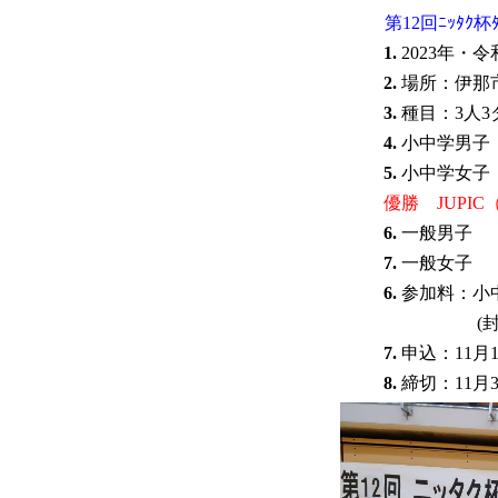
第12回ﾆｯﾀｸ杯
1.
2023年・令和
2.
場所：伊那
3.
種目：3人
4.
小中学男子
5.
小中学女子
優勝 JUPI
6.
一般男子
7.
一般女子
6.
参加料：小中=
(
7.
申込：11月
8.
締切：11月