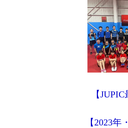
【JUP
【2023