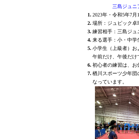
三島ジュニ
1.
2023年・令和5年7月1日
2.
場所：ジュピック卓
3.
練習相手：三島ジュ
4.
来る選手：小・中学生
5.
小学生（上級者）お
午前だけ、午後だけ
6.
初心者の練習は、お
7.
楢川スポーツ少年団
なっています。