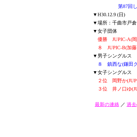
第87回
▼H30.12.9 (日)
▼場所：千曲市戸倉
▼女子団体
優勝 JUPIC-
８ JUPIC-B
▼男子シングルス
８ 鎮西な(鎌田ク
▼女子シングルス
２位 岡野か(JUPI
３位 井ノ口ゆ(JU
最新の連絡
／
過去