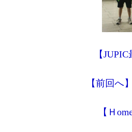
【JUP
【前回へ
【Ｈom